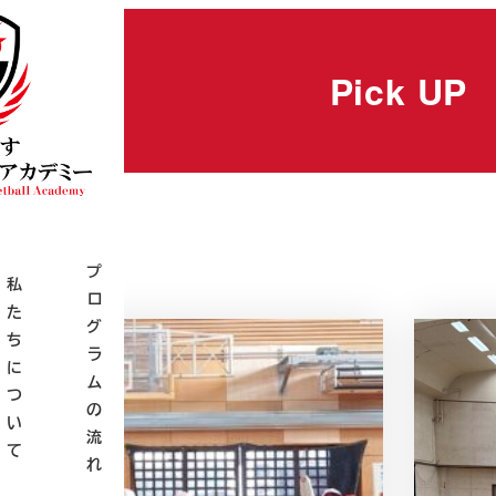
Pick UP
Pick UP
プ
体
私
ス
ロ
体
寄
験
た
ポ
グ
験
付
教
ち
ン
ラ
レ
の
室
に
サ
ム
ポ
お
の
つ
ー
の
ー
願
ご
い
募
流
ト
い
案
て
集
れ
内