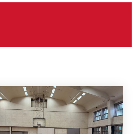
お
問
い
合
わ
せ