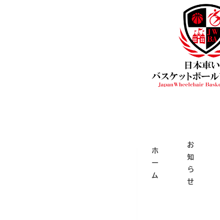
メ
イ
ン
コ
ン
テ
ン
ホーム
体験レポート
ツ
へ
移
お
動
ホ
知
ー
ら
ム
せ