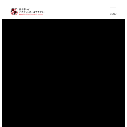
メ
イ
MENU
ン
コ
ン
テ
ン
ツ
へ
移
動