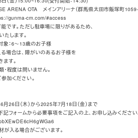
日（金）15:00~16:30(受付開始：14:30)
SE ARENA OTA メインアリーナ（群馬県太田市飯塚町1059-
//gunma-cm.com/#access
可能です。ただし駐車場に限りがあるため、
いたします。
象：6～13歳のお子様
える場合は、障がいのあるお子様を
きます。
類・程度は問いません。
ご参加ください。
年6月26日（木）から2025年7月18日（金）まで
：下記フォームから必要事項をご記入の上、お申し込みください
le/rpbXEwDE6cH6gWGa6
取材が入る場合がございます。