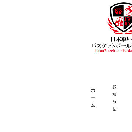
メ
イ
ン
コ
ン
テ
ン
ツ
へ
移
お
動
ホ
知
ー
ら
ム
せ