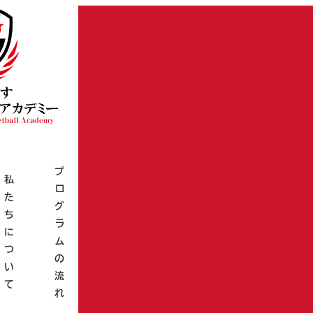
プ
体
私
ス
ロ
体
寄
験
た
ポ
グ
験
付
教
ち
ン
ラ
レ
の
室
に
サ
ム
ポ
お
の
つ
ー
の
ー
願
ご
い
募
流
ト
い
案
て
集
れ
内