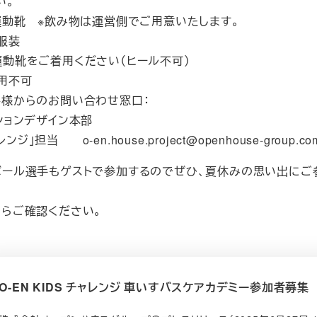
い。
運動靴 ※飲み物は運営側でご用意いたします。
服装
運動靴をご着用ください（ヒール不可）
用不可
客様からのお問い合わせ窓口：
ションデザイン本部
レンジ」担当 o-en.house.project@openhouse-group.co
ボール選手もゲストで参加するのでぜひ、夏休みの思い出にご
からご確認ください。
O-EN KIDS チャレンジ 車いすバスケアカデミー参加者募集