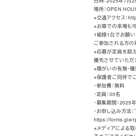
日時：2025年7月25
場所：OPEN HOU
※交通アクセス：https:
※お車での来場も
1組様1台でお願い
ご参加される方の対
※応募が定員を超
優先させていただ
※障がいの有無・種
※保護者ご同伴で
・参加費：無料
・定員：30名
・募集期間：2025
・お申し込み方法
https://forms.g
※メディアによる