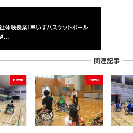
祉体験授業「車いすバスケットボール
望…
関連記事
news
news